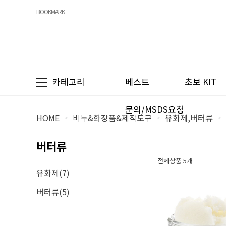
BOOKMARK
카테고리
베스트
초보 KIT
문의/MSDS요청
HOME
비누&화장품&제작도구
유화제,버터류
>
>
>
버터류
전체상품 5개
유화제(7)
버터류(5)