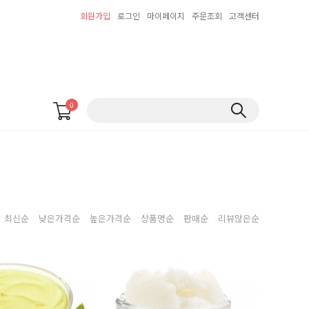
회원가입
로그인
마이페이지
주문조회
고객센터
0
최신순
낮은가격순
높은가격순
상품명순
판매순
리뷰많은순