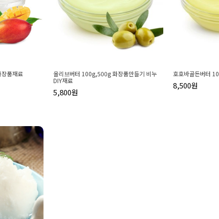
 화장품재료
올리브버터 100g,500g 화장품만들기 비누
호호바골든버터 100
DIY재료
8,500원
5,800원