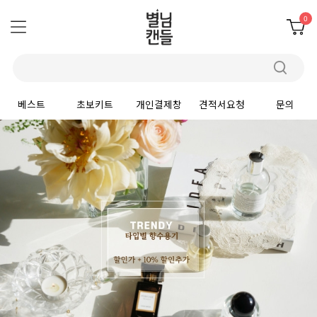
0
베스트
초보키트
개인결제창
견적서요청
문의