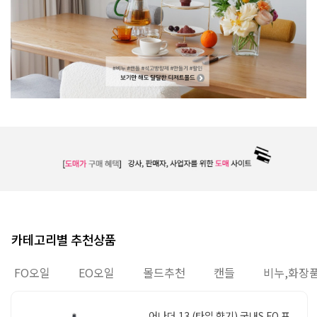
카테고리별 추천상품
FO오일
EO오일
몰드추천
캔들
비누,화장
어나더 13 (타입 향기) 국내S FO 프