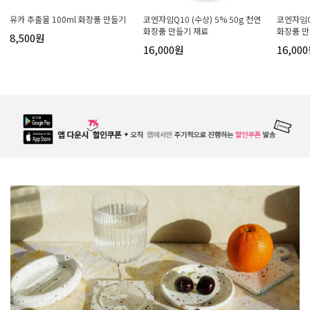
유카 추출물 100ml 화장품 만들기
코엔자임Q10 (수상) 5% 50g 천연
코엔자임Q1
화장품 만들기 재료
화장품 만
8,500원
16,000원
16,00