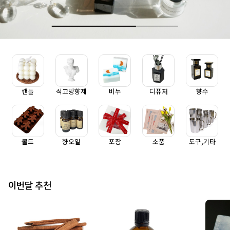
캔들
석고방향제
비누
디퓨저
향수
몰드
향오일
포장
소품
도구,기타
이번달 추천