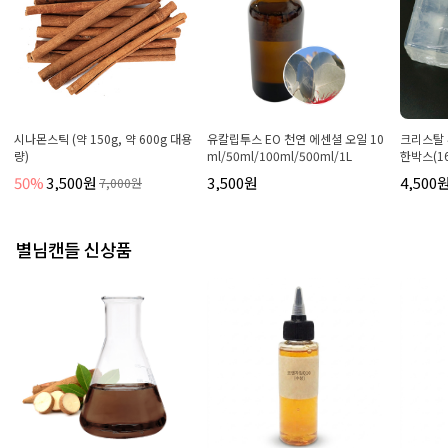
시나몬스틱 (약 150g, 약 600g 대용
유칼립투스 EO 천연 에센셜 오일 10
크리스탈 
량)
ml/50ml/100ml/500ml/1L
한박스(16
50%
3,500원
3,500원
4,500
7,000원
별님캔들 신상품