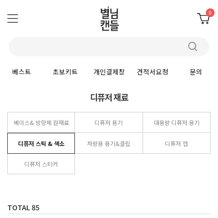
0
베스트
초보키트
개인결제창
견적서요청
문의
디퓨저 재료
베이스& 방향제 원재료
디퓨저 용기
대용량 디퓨저 용기
디퓨저 스틱 & 색소
차량용 용기&클립
디퓨저 캡
디퓨저 스티커
TOTAL
85